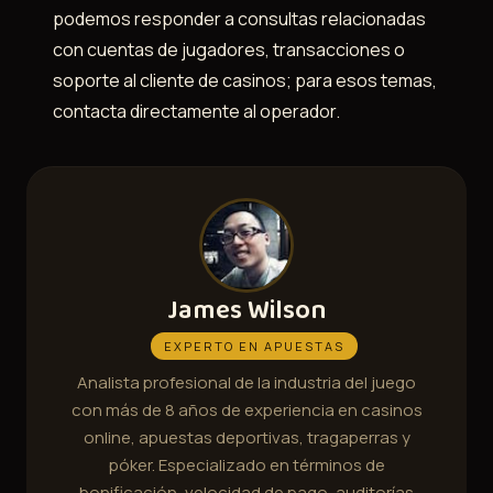
podemos responder a consultas relacionadas
con cuentas de jugadores, transacciones o
soporte al cliente de casinos; para esos temas,
contacta directamente al operador.
James Wilson
EXPERTO EN APUESTAS
Analista profesional de la industria del juego
con más de 8 años de experiencia en casinos
online, apuestas deportivas, tragaperras y
póker. Especializado en términos de
bonificación, velocidad de pago, auditorías