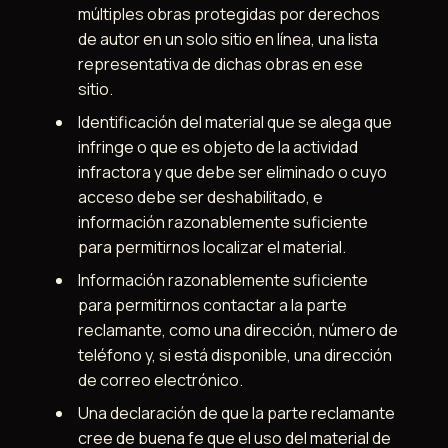
múltiples obras protegidas por derechos
de autor en un solo sitio en línea, una lista
representativa de dichas obras en ese
sitio.
Identificación del material que se alega que
infringe o que es objeto de la actividad
infractora y que debe ser eliminado o cuyo
acceso debe ser deshabilitado, e
información razonablemente suficiente
para permitirnos localizar el material.
Información razonablemente suficiente
para permitirnos contactar a la parte
reclamante, como una dirección, número de
teléfono y, si está disponible, una dirección
de correo electrónico.
Una declaración de que la parte reclamante
cree de buena fe que el uso del material de