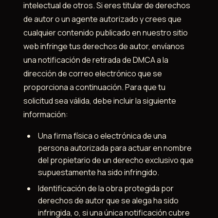
intelectual de otros. Si eres titular de derechos
de autor o un agente autorizado y crees que
cualquier contenido publicado en nuestro sitio
web infringe tus derechos de autor, envíanos
una notificación de retirada de DMCA a la
dirección de correo electrónico que se
proporciona a continuación. Para que tu
solicitud sea válida, debe incluir la siguiente
información:
Una firma física o electrónica de una
persona autorizada para actuar en nombre
del propietario de un derecho exclusivo que
supuestamente ha sido infringido.
Identificación de la obra protegida por
derechos de autor que se alega ha sido
infringida, o, si una única notificación cubre