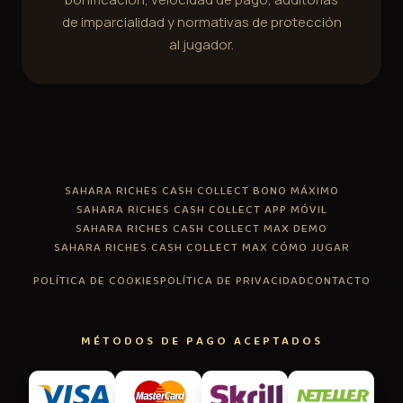
de imparcialidad y normativas de protección
al jugador.
SAHARA RICHES CASH COLLECT BONO MÁXIMO
SAHARA RICHES CASH COLLECT APP MÓVIL
SAHARA RICHES CASH COLLECT MAX DEMO
SAHARA RICHES CASH COLLECT MAX CÓMO JUGAR
POLÍTICA DE COOKIES
POLÍTICA DE PRIVACIDAD
CONTACTO
MÉTODOS DE PAGO ACEPTADOS