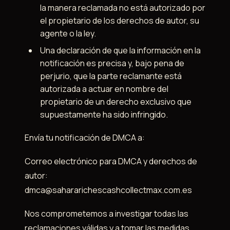
la manera reclamada no está autorizado por
el propietario de los derechos de autor, su
agente o la ley.
Una declaración de que la información en la
notificación es precisa y, bajo pena de
perjurio, que la parte reclamante está
autorizada a actuar en nombre del
propietario de un derecho exclusivo que
supuestamente ha sido infringido.
Envía tu notificación de DMCA a:
Correo electrónico para DMCA y derechos de
autor:
dmca@sahararichescashcollectmax.com.es
Nos comprometemos a investigar todas las
reclamaciones válidas y a tomar las medidas